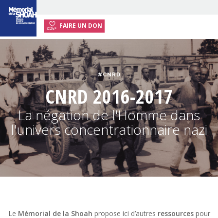
FAIRE UN DON
ACCUEIL
EXPOSITION ITINÉRANTE
#CNRD
ACTIVITÉS
CNRD 2016-2017
RESSOURCES
La négation de l'Homme dans
ENSEIGNANTS
l'univers concentrationnaire nazi
INFOS PRATIQUES
Le
Mémorial de la Shoah
propose ici d’autres
ressources
pour