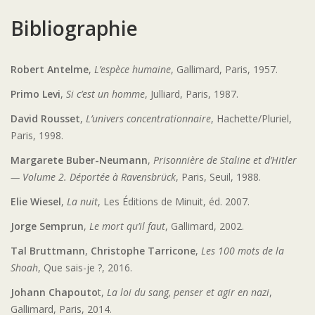
Bibliographie
Robert Antelme
,
L’espèce humaine
, Gallimard, Paris, 1957.
Primo Levi
,
Si c’est un homme
, Julliard, Paris, 1987.
David Rousset
,
L’univers concentrationnaire
, Hachette/Pluriel,
Paris, 1998.
Margarete Buber-Neumann
,
Prisonnière de Staline et d’Hitler
— Volume 2. Déportée à Ravensbrück
, Paris, Seuil, 1988.
Elie Wiesel
,
La nuit
, Les Éditions de Minuit, éd. 2007.
Jorge Semprun
,
Le mort qu’il faut
, Gallimard, 2002.
Tal Bruttmann
,
Christophe Tarricone
,
Les 100 mots de la
Shoah
, Que sais-je ?, 2016.
Johann Chapouto
t,
La loi du sang, penser et agir en nazi
,
Gallimard, Paris, 2014.